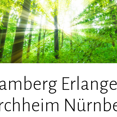
amberg Erlang
rchheim Nürnb