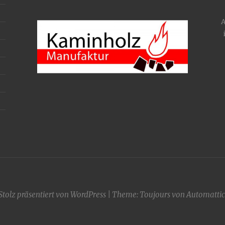
A
Stolz präsentiert von WordPress
|
Theme: Toujours von
Automattic