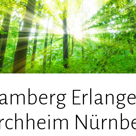
amberg Erlang
rchheim Nürnb