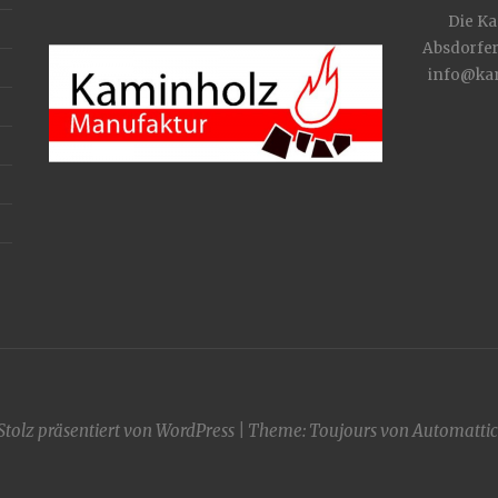
Die Ka
Absdorfer
info@kam
Stolz präsentiert von WordPress
|
Theme: Toujours von
Automattic